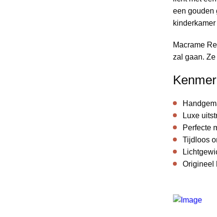
een gouden g
Afmetingen
H:16cm x B:19cm
kinderkamer 
SKU
RB.0035.GW
Macrame Rege
zal gaan. Ze
IK HEB EEN VRAAG
Kenmer
IN WINKELWAGEN
Handgema
Luxe uitst
Perfecte 
Tijdloos 
Lichtgewi
Origineel 