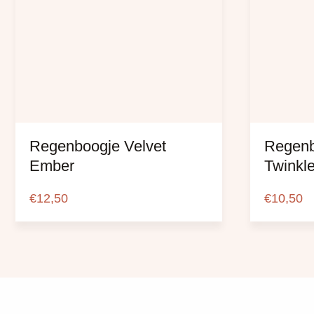
Regenboogje Velvet
Regenb
Ember
Twinkl
€
12,50
€
10,50