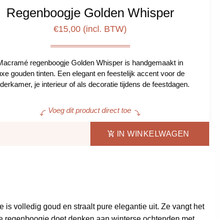
Regenboogje Golden Whisper
€
15,00
(incl. BTW)
Macramé regenboogje Golden Whisper is handgemaakt in
uxe gouden tinten. Een elegant en feestelijk accent voor de
derkamer, je interieur of als decoratie tijdens de feestdagen.
Voeg dit product direct toe
IN WINKELWAGEN
 volledig goud en straalt pure elegantie uit. Ze vangt het
rame regenboogje doet denken aan winterse ochtenden met