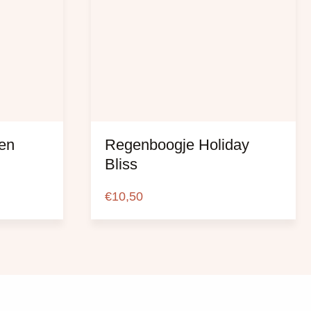
en
Regenboogje Holiday
Bliss
€
10,50