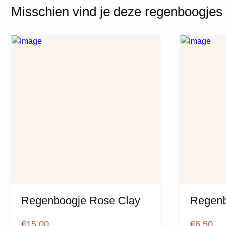
Misschien vind je deze regenboogjes
Regenboogje Rose Clay
Regenb
€
15,00
€
6,50