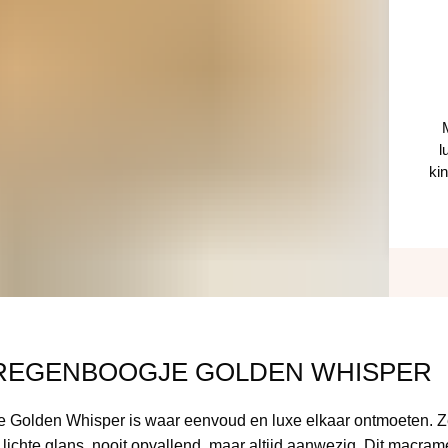
l
kin
REGENBOOGJE GOLDEN WHISPER
Golden Whisper is waar eenvoud en luxe elkaar ontmoeten. Ze is
n lichte glans, nooit opvallend, maar altijd aanwezig. Dit mac