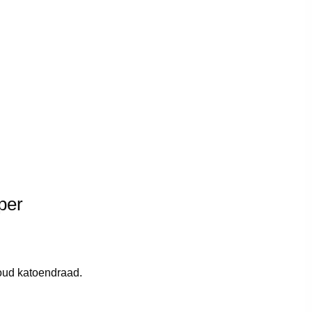
per
oud katoendraad.