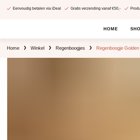
Eenvoudig betalen via iDeal
Gratis verzending vanaf €50,-
Produ
HOME
SH
Home
Winkel
Regenboogjes
Regenboogje Golden