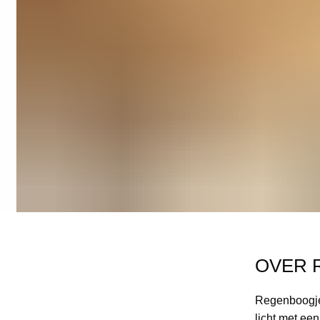
OVER 
REGENBOOGJE GOLDEN
WHISPER
€
15,00
Regenboogje 
licht met ee
Kleur
Goud