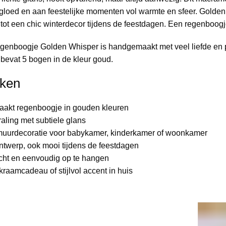
loed en aan feestelijke momenten vol warmte en sfeer. Golden 
tot een chic winterdecor tijdens de feestdagen. Een regenboogje 
nboogje Golden Whisper is handgemaakt met veel liefde en plez
 bevat 5 bogen in de kleur goud.
ken
akt regenboogje in gouden kleuren
raling met subtiele glans
muurdecoratie voor babykamer, kinderkamer of woonkamer
ontwerp, ook mooi tijdens de feestdagen
cht en eenvoudig op te hangen
kraamcadeau of stijlvol accent in huis