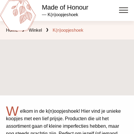
Made of Honour
— K(n)oopjeshoek
Home
Winkel
K(n)oopjeshoek
W
elkom in de k(n)oopjeshoek! Hier vind je unieke
koopjes met een lief prijsje. Producten die uit het
assortiment gaan of kleine imperfecties hebben, maar
nog steeds prachtig zijn. Perfect om jezelf (of iemand